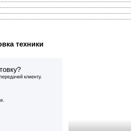
овка техники
товку?
передачей клиенту.
е.