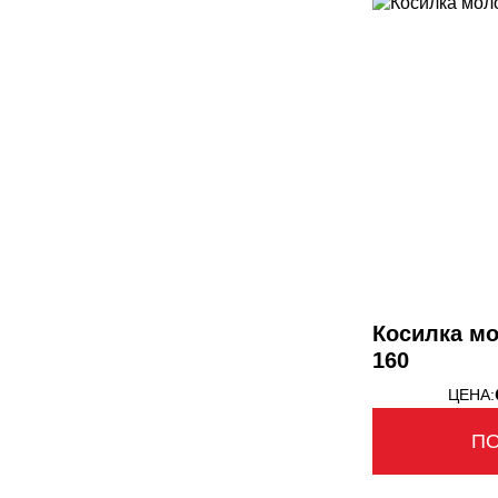
Косилка м
160
ЦЕНА:
П