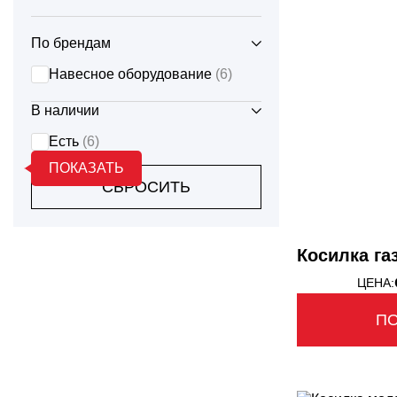
SCOUT
МУЛЬЧЕРЫ
ФРО
По брендам
DONGFENG
ОТВАЛЫ
ЭКС
Навесное оборудование
(6)
ПЛУГИ
В наличии
LIUGONG
Есть
(6)
ПРЕСС - ПОДБОРЩИКИ
ПОКАЗАТЬ
OXLIFT
СБРОСИТЬ
ФРЕЗЫ
YTO
ФРОНТАЛЬНЫЕ ПОГРУЗЧИКИ
Косилка га
ЦЕНА:
ЩЕТКИ
П
ЯМОБУРЫ