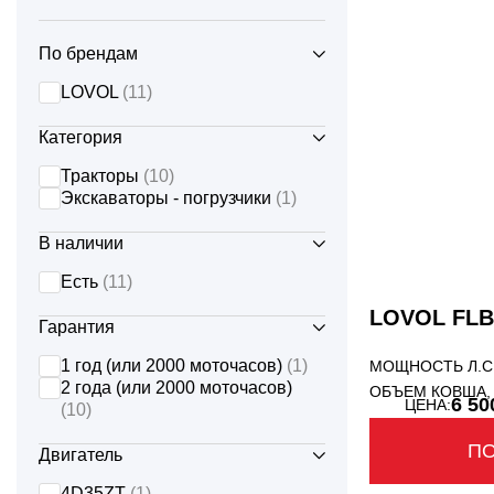
МУЛЬЧЕРЫ
ФРО
DONGFENG
По брендам
ОТВАЛЫ
ЭКС
LOVOL
(11)
LIUGONG
ПЛУГИ
Категория
ПРЕСС - ПОДБОРЩИКИ
Тракторы
(10)
OXLIFT
Экскаваторы - погрузчики
(1)
ФРЕЗЫ
YTO
В наличии
ФРОНТАЛЬНЫЕ ПОГРУЗЧИКИ
Есть
(11)
LOVOL FLB 
Гарантия
ЩЕТКИ
1 год (или 2000 моточасов)
(1)
МОЩНОСТЬ Л.С
2 года (или 2000 моточасов)
ЯМОБУРЫ
ОБЪЕМ КОВША,
6 50
ЦЕНА:
(10)
П
Двигатель
4D35ZT
(1)