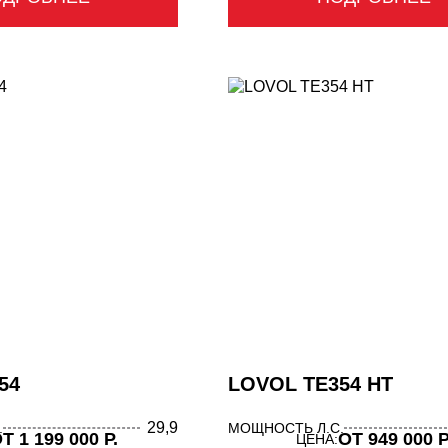
54
LOVOL TE354 HT
29,9
.
МОЩНОСТЬ Л.С.
Т 1 199 000 Р.
ОТ 949 000 Р
ЦЕНА: