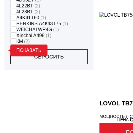
4L22BT
(2)
4L23BT
(2)
A4K41T60
(1)
PERKINS А4К43Т75
(1)
WEICHAI WP4G
(1)
Xinchai A498
(1)
КМ
(2)
ПОКАЗАТЬ
СБРОСИТЬ
LOVOL TB75
МОЩНОСТЬ Л.С
О
ЦЕНА:
П