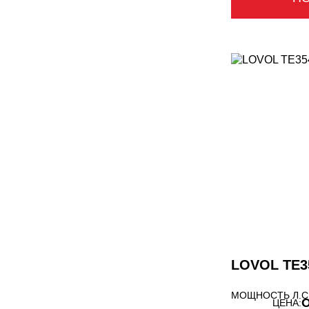
LOVOL TE3
МОЩНОСТЬ Л.С
О
ЦЕНА: