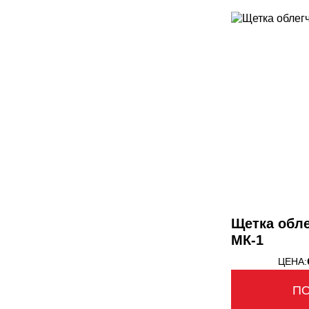
Щетка обле
МК-1
ЦЕНА:
П