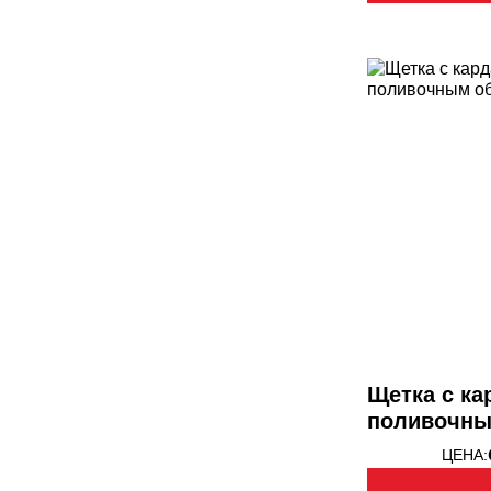
Щетка с к
поливочн
оборудован
ЦЕНА: