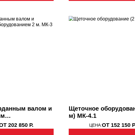
арданным валом и
Щеточное оборудован
ым
м) МК-4.1
ием 2 м. МК-3
ОТ 202 850 Р.
ОТ 152 150 Р
ЦЕНА: