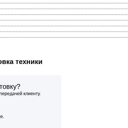
овка техники
товку?
передачей клиенту.
е.