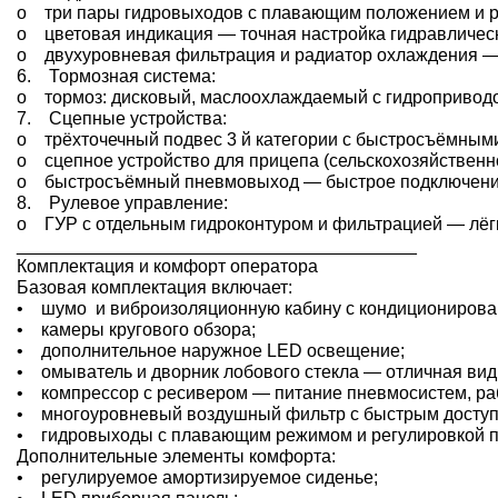
o три пары гидровыходов с плавающим положением и ре
o цветовая индикация — точная настройка гидравлическ
o двухуровневая фильтрация и радиатор охлаждения — 
6. Тормозная система:
o тормоз: дисковый, маслоохлаждаемый с гидроприводом
7. Сцепные устройства:
o трёхточечный подвес 3 й категории с быстросъёмными
o сцепное устройство для прицепа (сельскохозяйственно
o быстросъёмный пневмовыход — быстрое подключени
8. Рулевое управление:
o ГУР с отдельным гидроконтуром и фильтрацией — лёгк
________________________________________
Комплектация и комфорт оператора
Базовая комплектация включает:
• шумо и виброизоляционную кабину с кондиционирова
• камеры кругового обзора;
• дополнительное наружное LED освещение;
• омыватель и дворник лобового стекла — отличная вид
• компрессор с ресивером — питание пневмосистем, ра
• многоуровневый воздушный фильтр с быстрым доступо
• гидровыходы с плавающим режимом и регулировкой по
Дополнительные элементы комфорта:
• регулируемое амортизируемое сиденье;