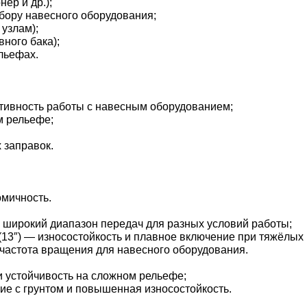
ер и др.);
ору навесного оборудования;
узлам);
ного бака);
льефах.
ктивность работы с навесным оборудованием;
м рельефе;
 заправок.
омичность.
— широкий диапазон передач для разных условий работы;
13″) — износостойкость и плавное включение при тяжёлых 
частота вращения для навесного оборудования.
 устойчивость на сложном рельефе;
 с грунтом и повышенная износостойкость.