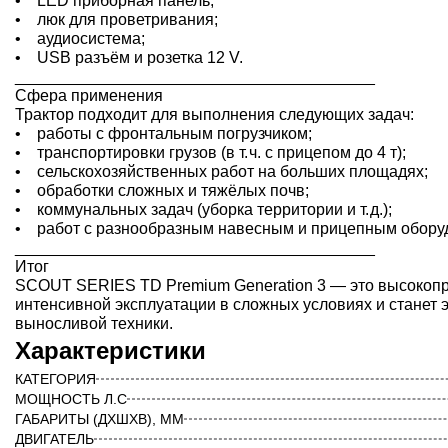
• LED приборная панель;
• люк для проветривания;
• аудиосистема;
• USB разъём и розетка 12 V.
________________________________________
Сфера применения
Трактор подходит для выполнения следующих задач:
• работы с фронтальным погрузчиком;
• транспортировки грузов (в т. ч. с прицепом до 4 т);
• сельскохозяйственных работ на больших площадях;
• обработки сложных и тяжёлых почв;
• коммунальных задач (уборка территории и т. д.);
• работ с разнообразным навесным и прицепным обору
________________________________________
Итог
SCOUT SERIES TD Premium Generation 3 — это высокопр
интенсивной эксплуатации в сложных условиях и станет
выносливой техники.
Характеристики
КАТЕГОРИЯ
МОЩНОСТЬ Л.С
ГАБАРИТЫ (ДХШХВ), ММ
ДВИГАТЕЛЬ