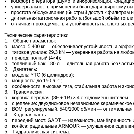
• комфорт оператора (шумо и виброизоляция, кондицион
• универсальность применения благодаря широкому выб
• простота обслуживания (быстрый доступ к фильтрам и 
• длительная автономная работа (большой объём топлив
• отличная проходимость и устойчивость на сложных ре
________________________________________
Технические характеристики
1. Общие параметры:
o масса: 5 400 кг — обеспечивает устойчивость и эффе
o тяговое усилие: 29,3 kN — уверенная работа на любо
o привод: полный (4×4);
o топливный бак: 180 л — длительная работа без частых
2. Двигатель:
o модель: YTO (6 цилиндров);
o мощность: до 150 л. с.;
o особенности: высокая тяга, стабильная работа и экон
3. Трансмиссия:
o коробка передач: (3F + 1R) × 4 с ходоуменьшителем 
o сцепление: двухдисковое независимое керамическое (
o ВОМ: регулируемый, 540/1000 об/мин — оптимальная 
4. Ходовая часть:
o передний мост: GADT — надёжность, манёвренность и
o колёса: радиальные ARMOUR — улучшенное сцепление
5. Гидравлическая система: