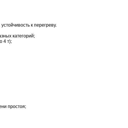
стойчивость к перегреву.
зных категорий;
 4 т);
ни простоя;