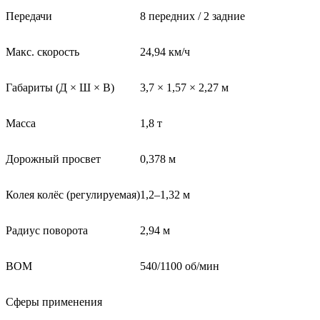
Передачи
8 передних / 2 задние
Макс. скорость
24,94 км/ч
Габариты (Д × Ш × В)
3,7 × 1,57 × 2,27 м
Масса
1,8 т
Дорожный просвет
0,378 м
Колея колёс (регулируемая)
1,2–1,32 м
Радиус поворота
2,94 м
ВОМ
540/1100 об/мин
Сферы применения