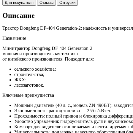
Для покупателя
Отзывы
Отгрузки
Описание
Трактор Dongfeng DF‑404 Generation‑2: надёжность и универса
Назначение
Минитрактор Dongfeng DF‑404 Generation‑2 —
мощная и производительная техника
от китайского производителя. Подходит для:
сельского хозяйства;
строительства;
ЖКХ;
лесозаготовок.
Ключевые преимущества
Мощный двигатель (40 л. с., модель ZN 490BT): заводитс
Экономичность: расход топлива — 255 г/кВт·ч.
Проходимость: полный привод и блокировка дифференциа
Удобство управления: гидроусилитель руля и двухдисково
Комфорт для водителя: отапливаемая и вентилируемая к
Универсальность: поддержка навесного оборудования бла