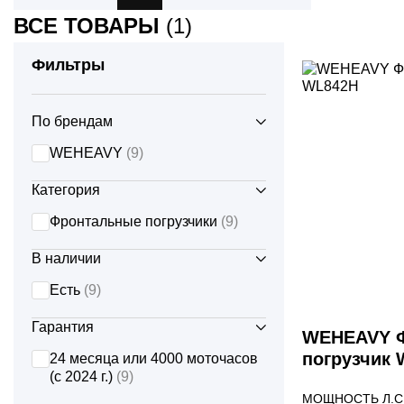
SCOUT
МУЛЬЧЕРЫ
ВСЕ ТОВАРЫ
(1)
ФРО
Фильтры
DONGFENG
ОТВАЛЫ
ЭКС
ПЛУГИ
LIUGONG
По брендам
WEHEAVY
(9)
ПРЕСС - ПОДБОРЩИКИ
OXLIFT
Категория
ФРЕЗЫ
YTO
Фронтальные погрузчики
(9)
ФРОНТАЛЬНЫЕ ПОГРУЗЧИКИ
В наличии
Есть
(9)
ЩЕТКИ
Гарантия
WEHEAVY 
ЯМОБУРЫ
погрузчик
24 месяца или 4000 моточасов
(с 2024 г.)
(9)
МОЩНОСТЬ Л.С