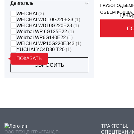
Двигатель
ГРУЗОПОДЪЕМН
ОБЪЕМ КОВША,
WEICHAI
(3)
ЦЕНА:
WEICHAI WD 10G220E23
(1)
WEICHAI WD10G220E23
(1)
П
Weichai WP 6G125E22
(1)
Weichai WP6G140E22
(1)
WEICHAI WP10G220E343
(1)
YUCHAI YC4D80-T20
(1)
ПОКАЗАТЬ
СБРОСИТЬ
ТРАКТОРЫ,
ООО ТЕХЦЕНТР «ГРАНД Т»
СПЕЦТЕХНИ