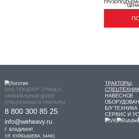
ГРУЗОПОДЪЕМН
ЦЕНА
П
ТРАКТОРЫ,
ООО ТЕХЦЕНТР «ГРАНД Т»
СПЕЦТЕХНИ
НАВЕСНОЕ
ОФИЦИАЛЬНЫЙ ДИЛЕР
ОБОРУДОВА
СПЕЦТЕХНИКА И ТРАКТОРЫ
Б/У ТЕХНИКА
8 800 300 85 25
СЕРВИС И У
info@weheavy.ru
Г. ВЛАДИМИР,
УЛ. КУЙБЫШЕВА, 34АК1