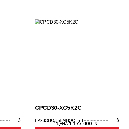
CPCD30-XC5K2C
3
3
ГРУЗОПОДЪЕМНОСТЬ,Т
1 177 000 Р.
ЦЕНА: