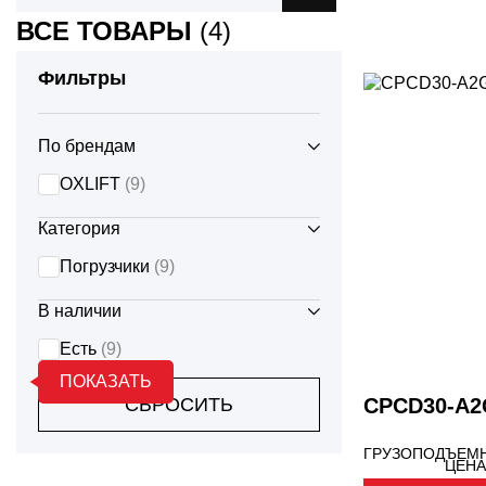
МУЛЬЧЕРЫ
ВСЕ ТОВАРЫ
(4)
ФРО
DONGFENG
Фильтры
ОТВАЛЫ
ЭКС
LIUGONG
ПЛУГИ
По брендам
OXLIFT
(9)
OXLIFT
ПРЕСС - ПОДБОРЩИКИ
Категория
ФРЕЗЫ
YTO
Погрузчики
(9)
ФРОНТАЛЬНЫЕ ПОГРУЗЧИКИ
В наличии
Есть
(9)
ЩЕТКИ
ПОКАЗАТЬ
СБРОСИТЬ
CPCD30-A2
ЯМОБУРЫ
ГРУЗОПОДЪЕМН
ЦЕНА