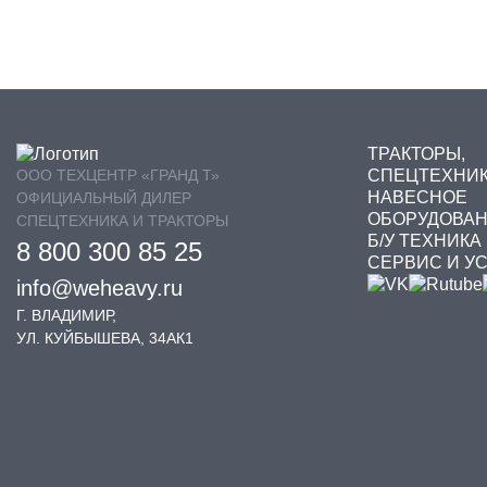
МУЛЬЧЕРЫ
ФРО
DONGFENG
ОТВАЛЫ
ЭКС
LIUGONG
ПЛУГИ
ТРАКТОРЫ,
ПРЕСС - ПОДБОРЩИКИ
ООО ТЕХЦЕНТР «ГРАНД Т»
OXLIFT
СПЕЦТЕХНИ
НАВЕСНОЕ
ОФИЦИАЛЬНЫЙ ДИЛЕР
ОБОРУДОВА
СПЕЦТЕХНИКА И ТРАКТОРЫ
ФРЕЗЫ
YTO
Б/У ТЕХНИКА
8 800 300 85 25
СЕРВИС И У
ФРОНТАЛЬНЫЕ ПОГРУЗЧИКИ
info@weheavy.ru
Г. ВЛАДИМИР,
ЩЕТКИ
УЛ. КУЙБЫШЕВА, 34АК1
ЯМОБУРЫ